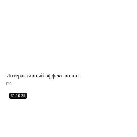
Интерактивный эффект волны
pro
31.10.25
Подпишитесь на наши
обновления в Telegram
Перейти в Telegram-канал