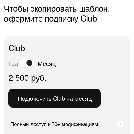
Полный доступ к 70+ модификациям
Обновления библиотеки
Оповещения о новых модификациях
в канале
Поддержка модов при изменениях в Tilda
Техподдержка в чате
Помощь в доработке модификации
Сертификат на разработку 1 модификаций
Модуль smsmod.ru на месяц
Модуль подарочные карты тариф Lite на месяц
Доступ к ИИ-боту
@tistolsaibot
на месяц
Вам также может быть
интересно: