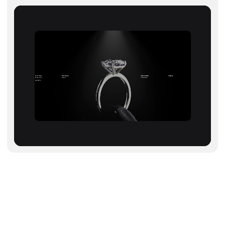
Чтобы скопировать код,
оформите подписку
Pro
Год
Месяц
500 руб.
Подключить Pro на месяц