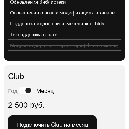
Обновления библиотеки
Оповещения о новых модификациях
в канале
Поддержка модов при изменениях в Tilda
Техподдержка в чате
Помощь в доработке модификации
Сертификат на разработку 1 модификаций
Модуль smsmod.ru на месяц
Модуль подарочные карты тариф Lite на месяц
Доступ к ИИ-боту
@tistolsaibot
на месяц
Free
0 руб.
Подключить Free